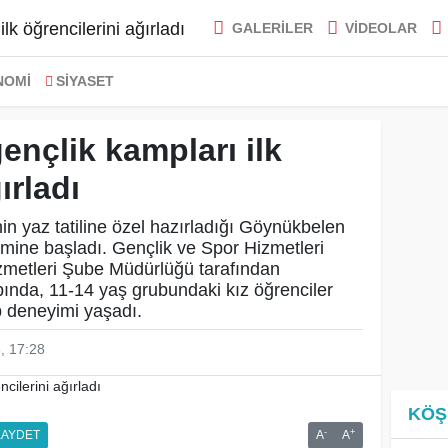
GALERİLER
VİDEOLAR
NOMİ
SİYASET
ençlik kampları ilk
ırladı
in yaz tatiline özel hazırladığı Göynükbelen
mine başladı. Gençlik ve Spor Hizmetleri
zmetleri Şube Müdürlüğü tarafından
ında, 11-14 yaş grubundaki kız öğrenciler
p deneyimi yaşadı.
, 17:28
KÖŞ
-
+
AYDET
A
A