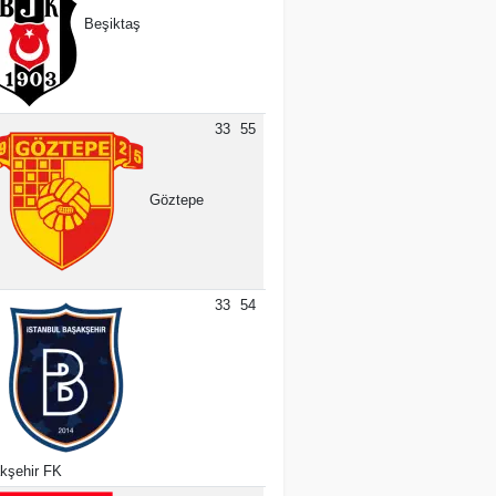
Beşiktaş
33
55
Göztepe
33
54
kşehir FK