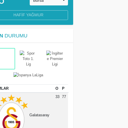
Bursa
HAFIF YAĞMUR
N
DURUMU
MLAR
O
P
33
77
Galatasaray