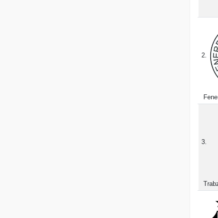
2.
Fene
3.
Trab