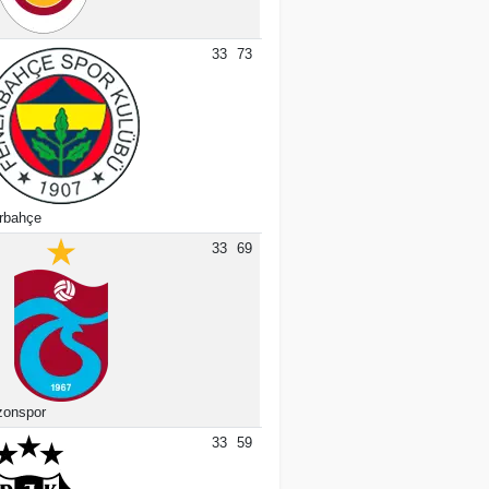
33
73
rbahçe
33
69
zonspor
33
59