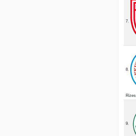
7.
8.
Rizes
9.