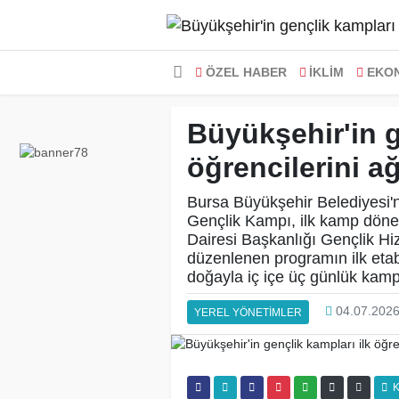
ÖZEL HABER
İKLİM
EKO
Büyükşehir'in g
öğrencilerini ağ
Bursa Büyükşehir Belediyesi'n
Gençlik Kampı, ilk kamp döne
Dairesi Başkanlığı Gençlik Hi
düzenlenen programın ilk etab
doğayla iç içe üç günlük kam
04.07.2026
YEREL YÖNETİMLER
K