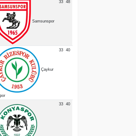
33
48
Samsunspor
33
40
Çaykur
por
33
40