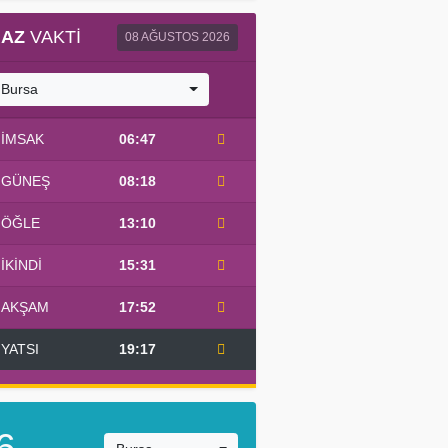
AZ
VAKTI
08 AĞUSTOS 2026
Bursa
İMSAK
06:47
GÜNEŞ
08:18
ÖĞLE
13:10
İKINDI
15:31
AKŞAM
17:52
YATSI
19:17
6