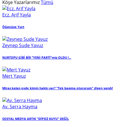
Köşe Yazarlarımız
Tümü
Ecz. Arif Yayla
Ölümüne Yurt
Zeynep Sude Yavuz
NURTOPU GİBİ BİR “YENİ PARTİ”miz OLDU !...
Mert Yavuz
Miras kalan evde kimin hakkı var? "Tek başıma otururum" diyen yandı!
Av. Serra Hayma
SOSYAL MEDYA ARTIK "DİPSİZ KUYU" DEĞİL