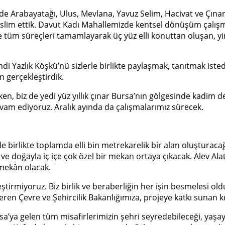
si’nde Arabayatağı, Ulus, Mevlana, Yavuz Selim, Hacivat ve Çı
eslim ettik. Davut Kadı Mahallemizde kentsel dönüşüm çalış
 ise tüm süreçleri tamamlayarak üç yüz elli konuttan oluşan
 Yazlık Köşkü’nü sizlerle birlikte paylaşmak, tanıtmak istedik
n gerçekleştirdik.
ırken, biz de yedi yüz yıllık çınar Bursa’nın gölgesinde kadim
am ediyoruz. Aralık ayında da çalışmalarımız sürecek.
rlikte toplamda elli bin metrekarelik bir alan oluşturacağız
e ve doğayla iç içe çok özel bir mekan ortaya çıkacak. Alev Ala
 mekân olacak.
leştirmiyoruz. Biz birlik ve beraberliğin her işin besmelesi o
en Çevre ve Şehircilik Bakanlığımıza, projeye katkı sunan k
rsa’ya gelen tüm misafirlerimizin şehri seyredebileceği, yaşay