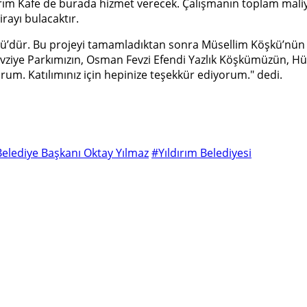
rım Kafe de burada hizmet verecek. Çalışmanın toplam maliyeti 
irayı bulacaktır.
kü’dür. Bu projeyi tamamladıktan sonra Müsellim Köşkü’nün
vziye Parkımızın, Osman Fevzi Efendi Yazlık Köşkümüzün, H
orum. Katılımınız için hepinize teşekkür ediyorum." dedi.
Belediye Başkanı Oktay Yılmaz
#Yıldırım Belediyesi