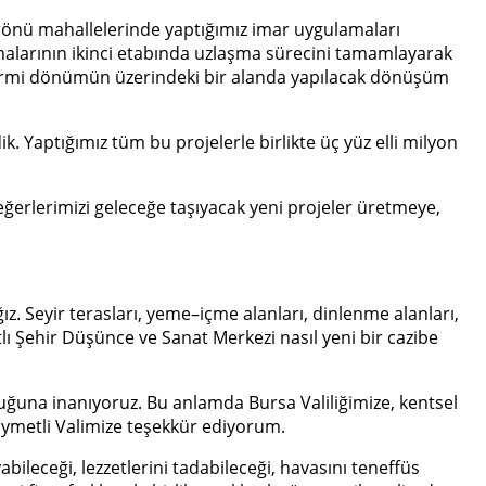
narönü mahallelerinde yaptığımız imar uygulamaları
malarının ikinci etabında uzlaşma sürecini tamamlayarak
, yirmi dönümün üzerindeki bir alanda yapılacak dönüşüm
. Yaptığımız tüm bu projelerle birlikte üç yüz elli milyon
 değerlerimizi geleceğe taşıyacak yeni projeler üretmeye,
. Seyir terasları, yeme–içme alanları, dinlenme alanları,
tlı Şehir Düşünce ve Sanat Merkezi nasıl yeni bir cazibe
lduğuna inanıyoruz. Bu anlamda Bursa Valiliğimize, kentsel
ıymetli Valimize teşekkür ediyorum.
abileceği, lezzetlerini tadabileceği, havasını teneffüs