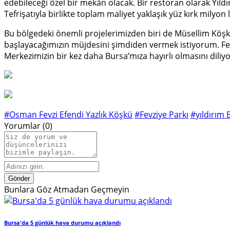
edebileceği özel bir mekân olacak. Bir restoran olarak Yıldı
Tefrişatıyla birlikte toplam maliyet yaklaşık yüz kırk milyon l
Bu bölgedeki önemli projelerimizden biri de Müsellim Köş
başlayacağımızın müjdesini şimdiden vermek istiyorum. Fe
Merkezimizin bir kez daha Bursa’mıza hayırlı olmasını diliy
#Osman Fevzi Efendi Yazlık Köşkü
#Fevziye Parkı
#yıldırım 
Yorumlar (0)
Gönder
Bunlara Göz Atmadan Geçmeyin
Bursa'da 5 günlük hava durumu açıklandı