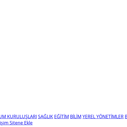
LUM KURULUŞLARI
SAĞLIK
EĞİTİM
BİLİM
YEREL YÖNETİMLER
tişim
Sitene Ekle