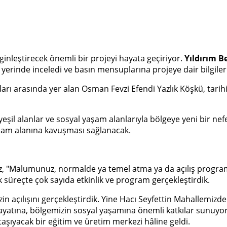
nginleştirecek önemli bir projeyi hayata geçiriyor.
Yıldırım B
erinde inceledi ve basın mensuplarına projeye dair bilgiler
asları arasında yer alan Osman Fevzi Efendi Yazlık Köşkü, tar
ı, yeşil alanlar ve sosyal yaşam alanlarıyla bölgeye yeni bir
şam alanına kavuşması sağlanacak.
"Malumunuz, normalde ya temel atma ya da açılış programları
ık süreçte çok sayıda etkinlik ve program gerçekleştirdik.
n açılışını gerçekleştirdik. Yine Hacı Seyfettin Mahallemizde 
yatına, bölgemizin sosyal yaşamına önemli katkılar sunuyor.
taşıyacak bir eğitim ve üretim merkezi hâline geldi.