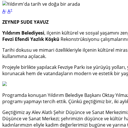
-
+
A
A
ZEYNEP SUDE YAVUZ
Yıldırım Belediyesi
, ilçenin kültürel ve sosyal yaşamını ze
Fevzi Efendi Yazlık Köşkü
Rekonstrüksiyonu çalışmalarını y
Tarihi dokusu ve mimari özellikleriyle ilçenin kültürel mir
kullanımına açılacak.
Projeyle birlikte yapılacak Fevziye Parkı ise yürüyüş yollar
korunacak hem de vatandaşların modern ve estetik bir ya
Programda konuşan Yıldırım Belediye Başkanı Oktay Yılmaz, 
programı yapmayı tercih ettik. Çünkü geçtiğimiz bir, iki ayl
Geçtiğimiz ay Alev Alatlı Şehir Düşünce ve Sanat Merkezimizi
Düşünce ve Sanat Merkezi; şehrimizin düşünce ve kültür ha
kadınlarımızın eliyle kadim değerlerimizi bugüne ve yarına 