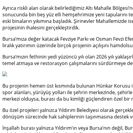
Ayrıca riskli alan olarak belirlediğimiz Altı Mahalle Bölge
sonucunda bin beş yüz elli hemşehrimize yeni tapularını t
eski binaların yıkımına başladık. Şirinevler Mahallemizde
projesinin ihalesini gerçekleştirdik.
Bursa’mıza değer katacak Fevziye Parkı ve Osman Fevzi Efendi
liralık yatırımın üzerinde birçok projenin açılışını hamdolsu
Bursa’mızın fethinin yedi yüzüncü yılı olan 2026 yılı yaklaş
temel atmaya ve restorasyon çalışmalarını sürdürmeye dev
Bu projenin hemen üst kısmında bulunan Hünkar Korusu ile bi
spor alanları, yürüyüş yolları ile şehrin merkezinde, şehirl
merkezi olduysa, burası da bu kimliği güçlendiren özel bir
Bu özel projeleri yalnızca Yıldırım Belediyesi olarak gerçek
dönüşüm sürecinde hak sahiplerinin taşınmasına destek ver
İnşallah burası yalnızca Yıldırım’ın veya Bursa’nın değil, Bu