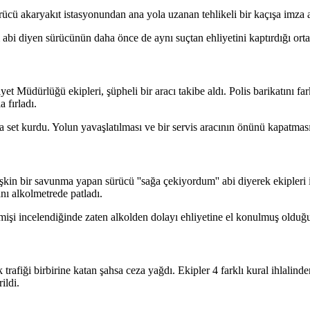
ücü akaryakıt istasyonundan ana yola uzanan tehlikeli bir kaçışa imza a
abi diyen sürücünün daha önce de aynı suçtan ehliyetini kaptırdığı ortay
 Müdürlüğü ekipleri, şüpheli bir aracı takibe aldı. Polis barikatını f
 fırladı.
ta set kurdu. Yolun yavaşlatılması ve bir servis aracının önünü kapatma
kin bir savunma yapan sürücü ''sağa çekiyordum'' abi diyerek ekipleri 
nı alkolmetrede patladı.
mişi incelendiğinde zaten alkolden dolayı ehliyetine el konulmuş olduğu
afiği birbirine katan şahsa ceza yağdı. Ekipler 4 farklı kural ihlalinde
ildi.