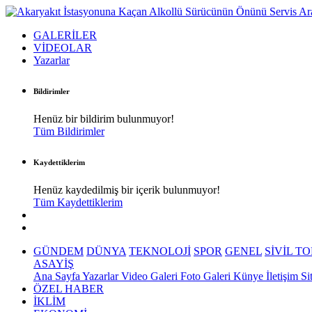
GALERİLER
VİDEOLAR
Yazarlar
Bildirimler
Henüz bir bildirim bulunmuyor!
Tüm Bildirimler
Kaydettiklerim
Henüz kaydedilmiş bir içerik bulunmuyor!
Tüm Kaydettiklerim
GÜNDEM
DÜNYA
TEKNOLOJİ
SPOR
GENEL
SİVİL T
ASAYİŞ
Ana Sayfa
Yazarlar
Video Galeri
Foto Galeri
Künye
İletişim
Si
ÖZEL HABER
İKLİM