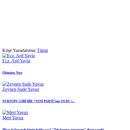
Köşe Yazarlarımız
Tümü
Ecz. Arif Yayla
Ölümüne Yurt
Zeynep Sude Yavuz
NURTOPU GİBİ BİR “YENİ PARTİ”miz OLDU !...
Mert Yavuz
Miras kalan evde kimin hakkı var? "Tek başıma otururum" diyen yandı!