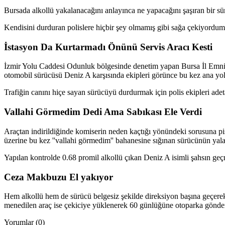
Bursada alkollü yakalanacağını anlayınca ne yapacağını şaşıran bir sür
Kendisini durduran polislere hiçbir şey olmamış gibi sağa çekiyordum 
İstasyon Da Kurtarmadı Önünü Servis Aracı Kesti
İzmir Yolu Caddesi Odunluk bölgesinde denetim yapan Bursa İl Emniyet
otomobil sürücüsü Deniz A karşısında ekipleri görünce bu kez ana yola
Trafiğin canını hiçe sayan sürücüyü durdurmak için polis ekipleri ade
Vallahi Görmedim Dedi Ama Sabıkası Ele Verdi
Araçtan indirildiğinde komiserin neden kaçtığı yönündeki sorusuna piş
üzerine bu kez ''vallahi görmedim'' bahanesine sığınan sürücünün yala
Yapılan kontrolde 0.68 promil alkollü çıkan Deniz A isimli şahsın geç
Ceza Makbuzu El yakıyor
Hem alkollü hem de sürücü belgesiz şekilde direksiyon başına geçerek tr
menedilen araç ise çekiciye yüklenerek 60 günlüğüne otoparka gönder
Yorumlar (0)