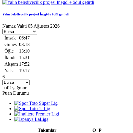
Yalın belediyecilik projesi İnegöl'e ödül getirdi
Namaz Vakti
05 Ağustos 2026
İmsak
06:47
Güneş
08:18
Öğle
13:10
İkindi
15:31
Akşam
17:52
Yatsı
19:17
6
hafif yağmur
Puan Durumu
Takımlar
O
P