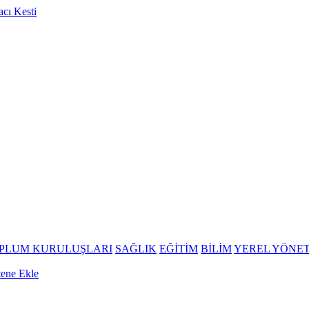
OPLUM KURULUŞLARI
SAĞLIK
EĞİTİM
BİLİM
YEREL YÖNE
tene Ekle